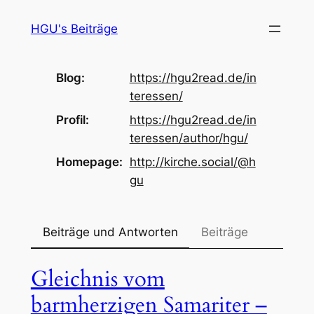
Zum
HGU's Beiträge
Inhalt
springen
Blog
https://
hgu2read.de/in
teressen/
Profil
https://
hgu2read.de/in
teressen/author/
hgu/
Homepage
http://
kirche.social/@h
gu
Beiträge und Antworten
Beiträge
Gleichnis vom
barmherzigen Samariter –