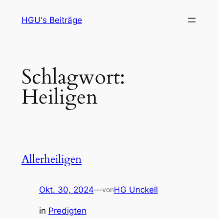
Zum
HGU's Beiträge
Inhalt
springen
Schlagwort:
Heiligen
Allerheiligen
Okt. 30, 2024
—
HG Unckell
von
in
Predigten