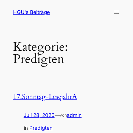
Zum
HGU's Beiträge
Inhalt
springen
Kategorie:
Predigten
17.Sonntag-LesejahrA
Juli 28, 2026
—
admin
von
in
Predigten