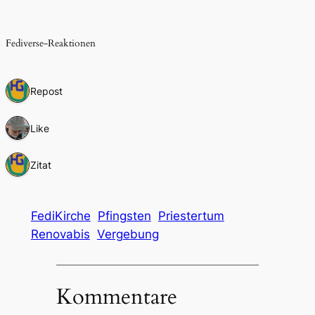
Fediverse-Reaktionen
1 Repost
1 Like
1 Zitat
FediKirche
Pfingsten
Priestertum
Renovabis
Vergebung
Kommentare