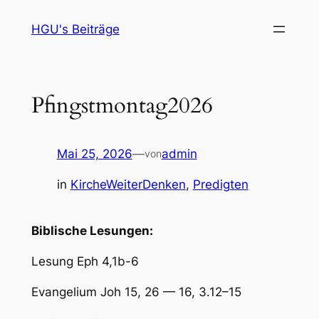
Zum
HGU's Beiträge
Inhalt
springen
Pfingstmontag2026
Mai 25, 2026
—
admin
von
in
KircheWeiterDenken
, 
Predigten
Biblische Lesungen:
Lesung Eph 4,1b-6
Evangelium Joh 15, 26 — 16, 3.12–15