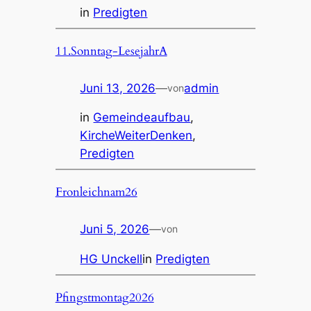
in
Predigten
11.Sonntag-LesejahrA
Juni 13, 2026
—
admin
von
in
Gemeindeaufbau
, 
KircheWeiterDenken
, 
Predigten
Fronleichnam26
Juni 5, 2026
—
von
HG Unckell
in
Predigten
Pfingstmontag2026